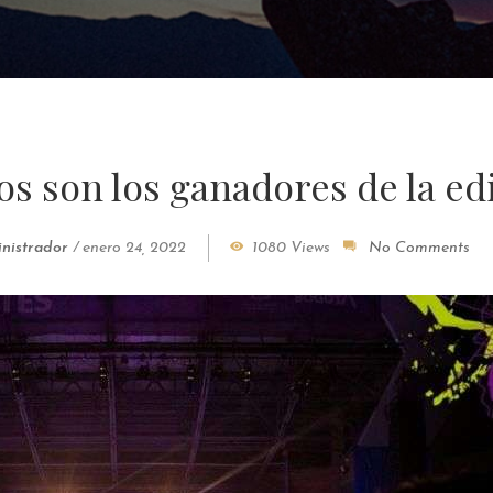
os son los ganadores de la ed
nistrador
/
enero 24, 2022
1080 Views
No Comments