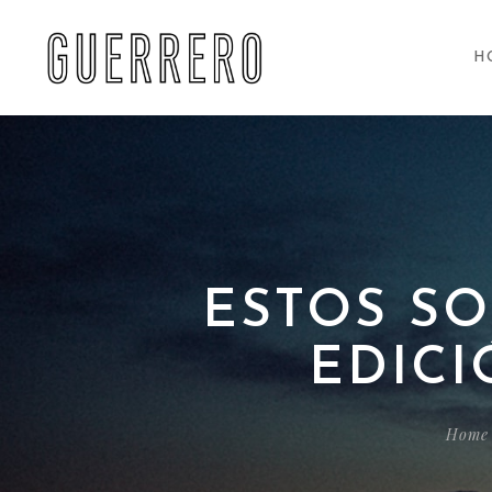
H
ESTOS S
EDICI
Home