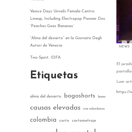
Venice Days Unveils Female-Centric
Lineup, Including Electropop Pioneer Doc
‘Peaches Goes Bananas’
“Alma del desierto” en la Giornate Degli
Autori de Venecia
NEWS
Two-Spirit. IDFA
El jurad
pantalla
Etiquetas
Leer art
https://
bogoshorts
alma del desierto
boxeo
causas elevadas
cine colombiano
colombia
corto
cortometraje