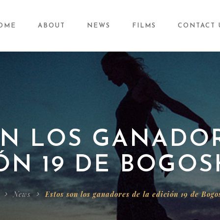
OME
ABOUT
NEWS
FILMS
CONTACT 
ON LOS GANADOR
ÓN 19 DE BOGO
News
Estos son los ganadores de la edición 19 de Bogo