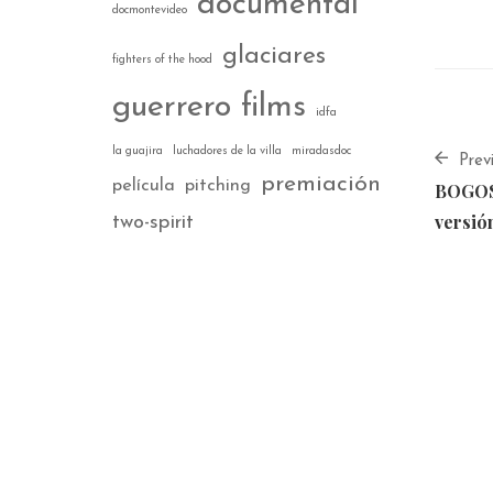
documental
docmontevideo
glaciares
fighters of the hood
guerrero films
idfa
la guajira
luchadores de la villa
miradasdoc
Prev
premiación
película
pitching
BOGOSH
versió
two-spirit