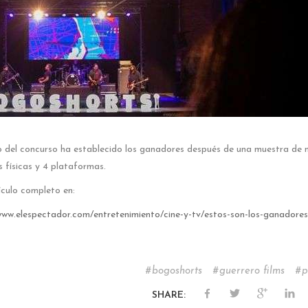
o del concurso ha establecido los ganadores después de una muestra de 
s físicas y 4 plataformas.
ículo completo en:
www.elespectador.com/entretenimiento/cine-y-tv/estos-son-los-ganadores
bogoshorts
guerrero films
p
SHARE: