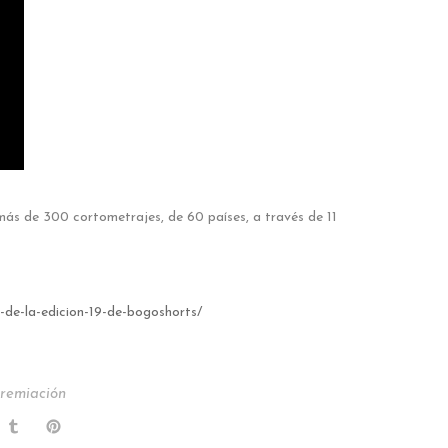
más de 300 cortometrajes, de 60 países, a través de 11
-de-la-edicion-19-de-bogoshorts/
remiación