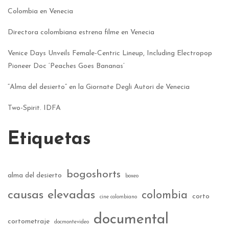
Colombia en Venecia
Directora colombiana estrena filme en Venecia
Venice Days Unveils Female-Centric Lineup, Including Electropop
Pioneer Doc ‘Peaches Goes Bananas’
“Alma del desierto” en la Giornate Degli Autori de Venecia
Two-Spirit. IDFA
Etiquetas
bogoshorts
alma del desierto
boxeo
causas elevadas
colombia
corto
cine colombiano
documental
cortometraje
docmontevideo