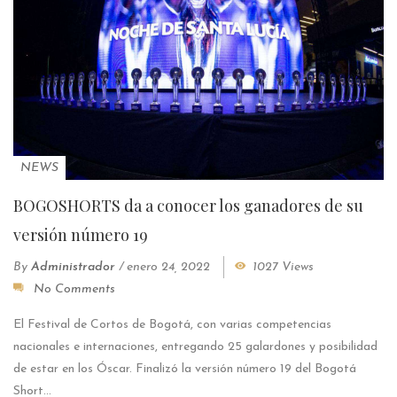
NEWS
BOGOSHORTS da a conocer los ganadores de su
versión número 19
By
Administrador
/
enero 24, 2022
1027 Views
No Comments
El Festival de Cortos de Bogotá, con varias competencias
nacionales e internaciones, entregando 25 galardones y posibilidad
de estar en los Óscar. Finalizó la versión número 19 del Bogotá
Short...