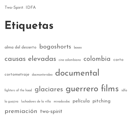
Two-Spirit. IDFA
Etiquetas
bogoshorts
alma del desierto
boxeo
causas elevadas
colombia
corto
cine colombiano
documental
cortometraje
docmontevideo
guerrero films
glaciares
fighters of the hood
idfa
película
pitching
la guajira
luchadores de la villa
miradasdoc
premiación
two-spirit