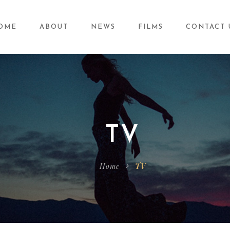
OME
ABOUT
NEWS
FILMS
CONTACT 
TV
Home
TV