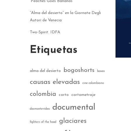
‘Peaches Goes Bananas’
“Alma del desierto” en la Giornate Degli
Autori de Venecia
Two-Spirit. IDFA
Etiquetas
bogoshorts
alma del desierto
boxeo
causas elevadas
cine colombiano
colombia
corto
cortometraje
documental
docmontevideo
glaciares
fighters of the hood