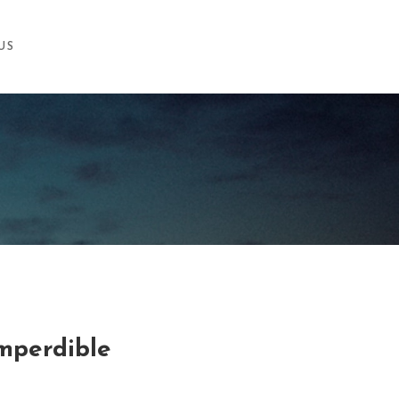
US
mperdible